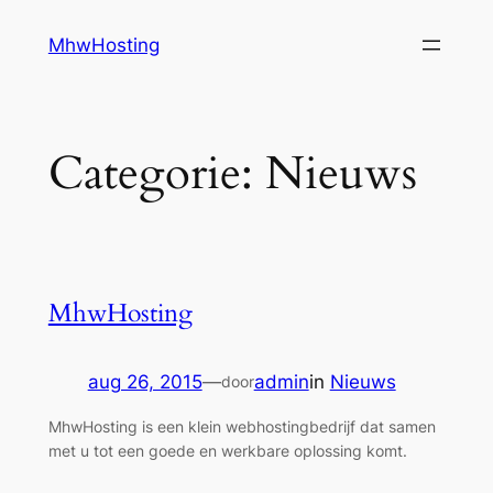
Ga
MhwHosting
naar
de
inhoud
Categorie:
Nieuws
MhwHosting
aug 26, 2015
—
admin
in
Nieuws
door
MhwHosting is een klein webhostingbedrijf dat samen
met u tot een goede en werkbare oplossing komt.